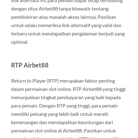
link alternatif ini, para pemain dapat tetap terhubung
dengan situs Airbet88 tanpa khawatir tentang
pemblokiran atau masalah akses lainnya. Pastikan
untuk selalu memeriksa link alternatif yang valid dan
terbaru untuk mendapatkan pengalaman berjudi yang
optimal.
RTP Airbet88
Return to Player (RTP) merupakan faktor penting
dalam permainan slot online. RTP Airbet88 yang tinggi
menunjukkan tingkat pembayaran yang baik kepada
para pemain. Dengan RTP yang tinggi, para pemain
memiliki peluang yang lebih baik untuk meraih
kemenangan dan mendapatkan keuntungan dari
permainan slot online di Airbet88. Pastikan untuk