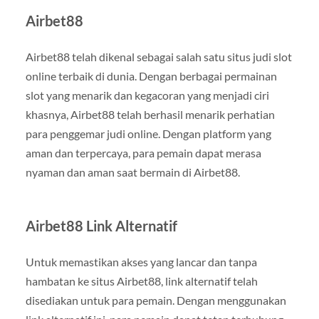
Airbet88
Airbet88 telah dikenal sebagai salah satu situs judi slot
online terbaik di dunia. Dengan berbagai permainan
slot yang menarik dan kegacoran yang menjadi ciri
khasnya, Airbet88 telah berhasil menarik perhatian
para penggemar judi online. Dengan platform yang
aman dan terpercaya, para pemain dapat merasa
nyaman dan aman saat bermain di Airbet88.
Airbet88 Link Alternatif
Untuk memastikan akses yang lancar dan tanpa
hambatan ke situs Airbet88, link alternatif telah
disediakan untuk para pemain. Dengan menggunakan