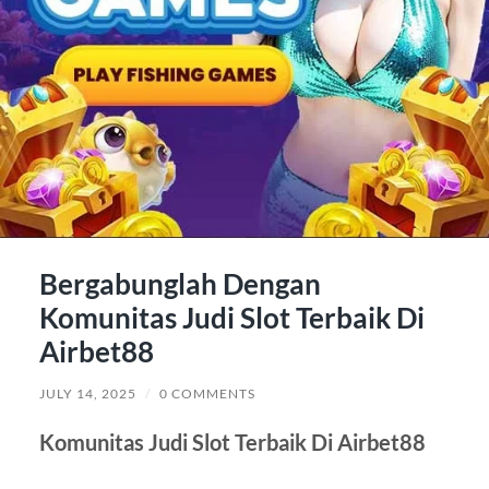
Bergabunglah Dengan
Komunitas Judi Slot Terbaik Di
Airbet88
JULY 14, 2025
/
0 COMMENTS
Komunitas Judi Slot Terbaik Di Airbet88