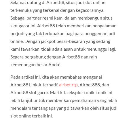
Selamat datang di Airbet88, situs judi slot online
terkemuka yang terkenal dengan kegacorannya.
Sebagai partner resmi kami dalam membangun situs
slot gacor ini, Airbet88 telah memberikan pengalaman
berjudi yang tak terlupakan bagi para penggemar judi
online. Dengan jackpot besar-besaran yang sedang
kami tawarkan, tidak ada alasan untuk menunggu lagi.
Segera bergabung dengan Airbet88 dan raih
kemenangan besar Anda!
Pada artikel ini, kita akan membahas mengenai
Airbet88 Link Alternatif,
airbet rtp
, Airbet888, dan
Airbet88 slot gacor. Mari kita eksplor topik-topik ini
lebih lanjut untuk memberikan pemahaman yang lebih
mendalam tentang apa yang ditawarkan oleh situs judi
slot online terbaik ini.