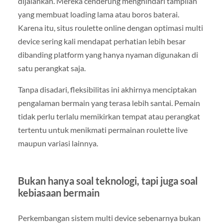
dijalankan. Mereka cenderung menghindari tampilan
yang membuat loading lama atau boros baterai.
Karena itu, situs roulette online dengan optimasi multi
device sering kali mendapat perhatian lebih besar
dibanding platform yang hanya nyaman digunakan di
satu perangkat saja.
Tanpa disadari, fleksibilitas ini akhirnya menciptakan
pengalaman bermain yang terasa lebih santai. Pemain
tidak perlu terlalu memikirkan tempat atau perangkat
tertentu untuk menikmati permainan roulette live
maupun variasi lainnya.
Bukan hanya soal teknologi, tapi juga soal
kebiasaan bermain
Perkembangan sistem multi device sebenarnya bukan