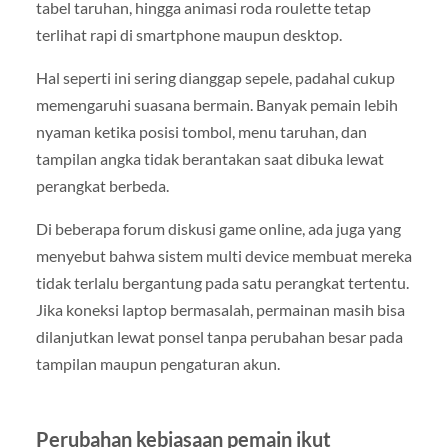
tabel taruhan, hingga animasi roda roulette tetap
terlihat rapi di smartphone maupun desktop.
Hal seperti ini sering dianggap sepele, padahal cukup
memengaruhi suasana bermain. Banyak pemain lebih
nyaman ketika posisi tombol, menu taruhan, dan
tampilan angka tidak berantakan saat dibuka lewat
perangkat berbeda.
Di beberapa forum diskusi game online, ada juga yang
menyebut bahwa sistem multi device membuat mereka
tidak terlalu bergantung pada satu perangkat tertentu.
Jika koneksi laptop bermasalah, permainan masih bisa
dilanjutkan lewat ponsel tanpa perubahan besar pada
tampilan maupun pengaturan akun.
Perubahan kebiasaan pemain ikut