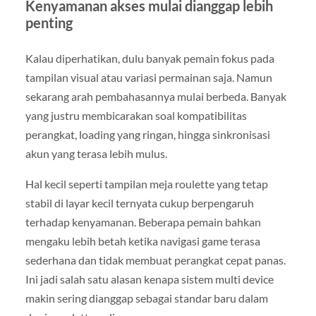
Kenyamanan akses mulai dianggap lebih
penting
Kalau diperhatikan, dulu banyak pemain fokus pada
tampilan visual atau variasi permainan saja. Namun
sekarang arah pembahasannya mulai berbeda. Banyak
yang justru membicarakan soal kompatibilitas
perangkat, loading yang ringan, hingga sinkronisasi
akun yang terasa lebih mulus.
Hal kecil seperti tampilan meja roulette yang tetap
stabil di layar kecil ternyata cukup berpengaruh
terhadap kenyamanan. Beberapa pemain bahkan
mengaku lebih betah ketika navigasi game terasa
sederhana dan tidak membuat perangkat cepat panas.
Ini jadi salah satu alasan kenapa sistem multi device
makin sering dianggap sebagai standar baru dalam