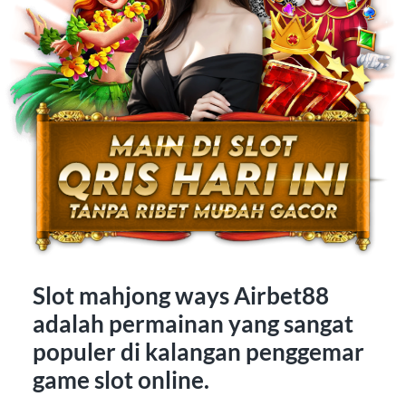
Slot mahjong ways Airbet88
adalah permainan yang sangat
populer di kalangan penggemar
game slot online.