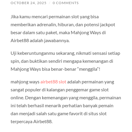
OCTOBER 24, 2025
/
0 COMMENTS
Jika kamu mencari permainan slot yang bisa
memberikan adrenalin, hiburan, dan potensi jackpot
besar dalam satu paket, maka Mahjong Ways di
Airbet88 adalah jawabannya.
Uji keberuntunganmu sekarang, nikmati sensasi setiap
spin, dan buktikan sendiri mengapa kemenangan di
Mahjong Ways bisa benar-benar “menggila”!
mahjong ways
airbet88 slot
adalah permainan yang
sangat populer di kalangan penggemar game slot
online. Dengan kemenangan yang menggila, permainan
ini telah berhasil menarik perhatian banyak pemain
dan menjadi salah satu game favorit di situs slot
terpercaya Airbet88.